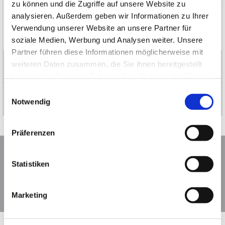
zu können und die Zugriffe auf unsere Website zu
analysieren. Außerdem geben wir Informationen zu Ihrer
Verwendung unserer Website an unsere Partner für
soziale Medien, Werbung und Analysen weiter. Unsere
Partner führen diese Informationen möglicherweise mit
weiteren Daten zusammen, die Sie ihnen bereitgestellt
Ziva
haben oder die sie im Rahmen Ihrer Nutzung der Dienste
gesammelt haben.
Einwilligungsauswahl
Bewachung und Bürosicherheit
Notwendig
Präferenzen
Es ist nicht unsere Aufgabe, die Zukunft
vorauszusehen, sondern auf sie gut
Statistiken
vorbereitet zu sein.
Perikles
Marketing